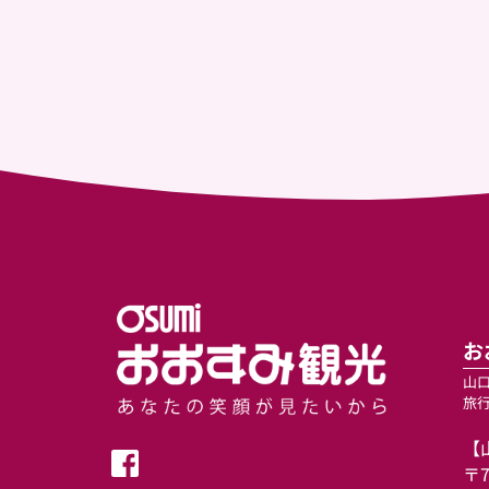
お
山
旅
【
〒7